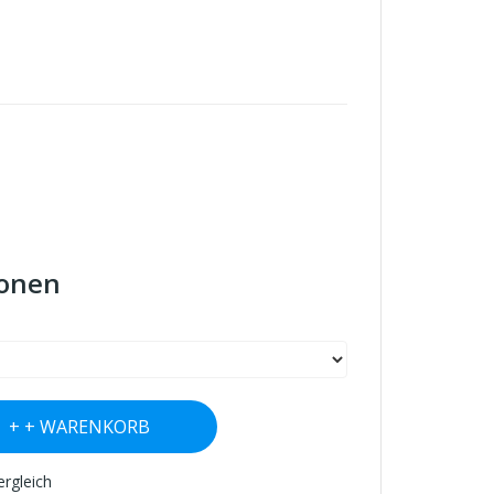
ionen
+ WARENKORB
ergleich