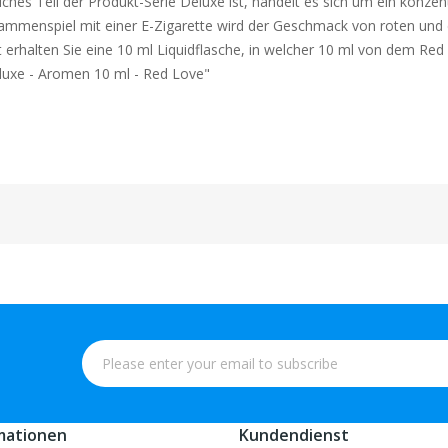
s Teil der Produkt-Serie Deluxe ist, handelt es sich um ein konzent
mmenspiel mit einer E-Zigarette wird der Geschmack von roten und 
it erhalten Sie eine 10 ml Liquidflasche, in welcher 10 ml von dem Red
luxe - Aromen 10 ml - Red Love"
mationen
Kundendienst