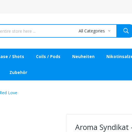
All Categories
ase / Shots
Coils / Pods
Neuheiten
Nikotinsalz
Zubehör
 Red Love
Aroma Syndikat -