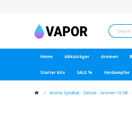
Home
Akkuträger
Aromen
B
Starter Kits
SALE %
Verdampfer
Aroma Syndikat - Deluxe - Aromen 10 Ml -