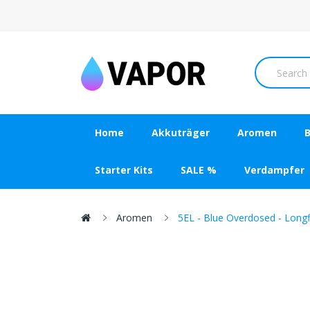
Home
Akkuträger
Aromen
B
Starter Kits
SALE %
Verdampfer
Aromen
5EL - Blue Overdosed - Longfi