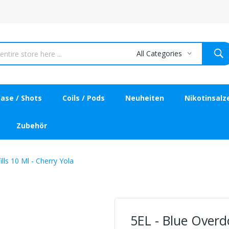
All Categories
ase / Shots
Coils / Pods
Neuheiten
Nikotinsalz
Zubehör
lls 10 Ml - Cherry Yola
5EL - Blue Overdo