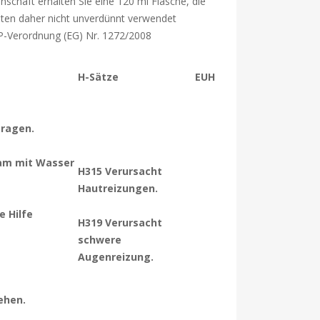
nschaft erhalten Sie eine 120 ml Flasche, die
llten daher nicht unverdünnt verwendet
P-Verordnung (EG) Nr. 1272/2008
H-Sätze
EUH
tragen.
am mit Wasser
H315 Verursacht
Hautreizungen.
e Hilfe
H319 Verursacht
schwere
Augenreizung.
iehen.