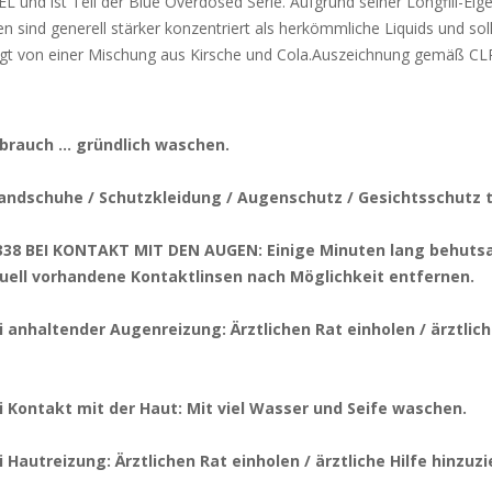
und ist Teil der Blue Overdosed Serie. Aufgrund seiner Longfill-Eige
en sind generell stärker konzentriert als herkömmliche Liquids und so
gt von einer Mischung aus Kirsche und Cola.Auszeichnung gemäß CL
brauch … gründlich waschen.
andschuhe / Schutzkleidung / Augenschutz / Gesichtsschutz 
38 BEI KONTAKT MIT DEN AUGEN: Einige Minuten lang behuts
tuell vorhandene Kontaktlinsen nach Möglichkeit entfernen.
 anhaltender Augenreizung: Ärztlichen Rat einholen / ärztlich
 Kontakt mit der Haut: Mit viel Wasser und Seife waschen.
 Hautreizung: Ärztlichen Rat einholen / ärztliche Hilfe hinzuz