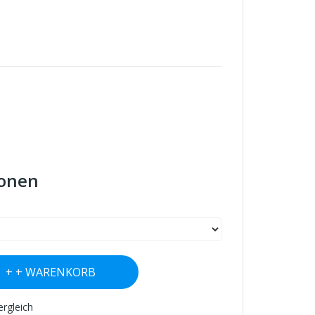
ionen
+ WARENKORB
ergleich