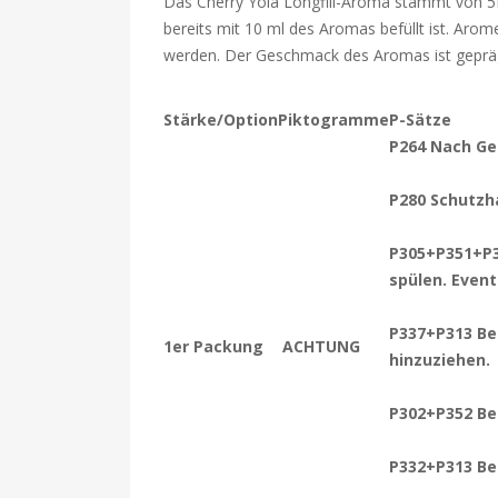
Das Cherry Yola Longfill-Aroma stammt von 5EL 
bereits mit 10 ml des Aromas befüllt ist. Arom
werden. Der Geschmack des Aromas ist geprä
Stärke/Option
Piktogramme
P-Sätze
P264 Nach Ge
P280 Schutzh
P305+P351+P3
spülen. Even
P337+P313 Bei
1er Packung
ACHTUNG
hinzuziehen.
P302+P352 Bei
P332+P313 Bei