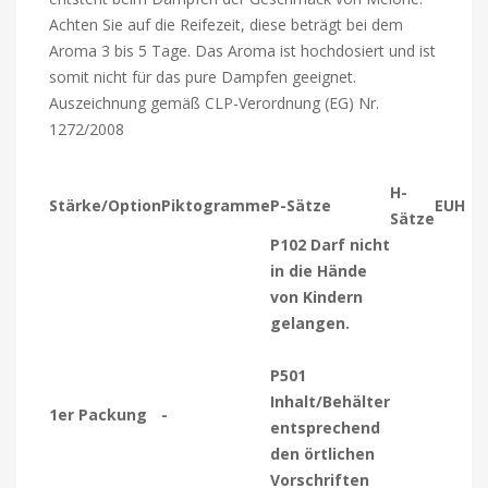
Achten Sie auf die Reifezeit, diese beträgt bei dem
Aroma 3 bis 5 Tage. Das Aroma ist hochdosiert und ist
somit nicht für das pure Dampfen geeignet.
Auszeichnung gemäß CLP-Verordnung (EG) Nr.
1272/2008
H-
Stärke/Option
Piktogramme
P-Sätze
EUH
Sätze
P102 Darf nicht
in die Hände
von Kindern
gelangen.
P501
Inhalt/Behälter
1er Packung
-
entsprechend
den örtlichen
Vorschriften