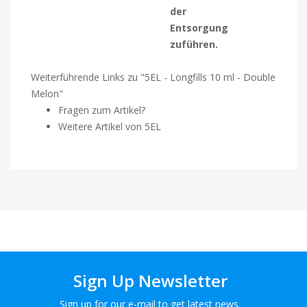
der
Entsorgung
zuführen.
Weiterführende Links zu "5EL - Longfills 10 ml - Double
Melon"
Fragen zum Artikel?
Weitere Artikel von 5EL
Sign Up Newsletter
Sign up for our e-mail to get latest news.