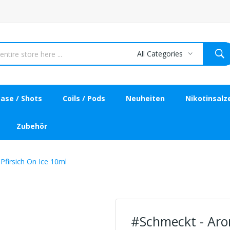
All Categories
ase / Shots
Coils / Pods
Neuheiten
Nikotinsalz
Zubehör
firsich On Ice 10ml
#Schmeckt - Aro