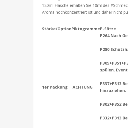
120ml Flasche erhalten Sie 10ml des #Schmeck
Aroma hochkonzentriert ist und daher nicht 
Stärke/Option
Piktogramme
P-Sätze
P264 Nach Ge
P280 Schutzh
P305+P351+P3
spülen. Even
P337+P313 Bei
1er Packung
ACHTUNG
hinzuziehen.
P302+P352 Bei
P332+P313 Bei