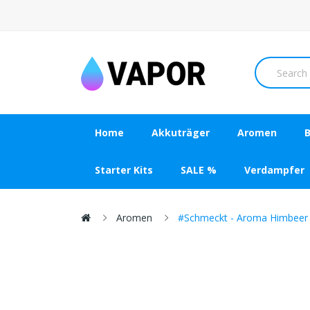
Home
Akkuträger
Aromen
B
Starter Kits
SALE %
Verdampfer
Aromen
#Schmeckt - Aroma Himbeer P