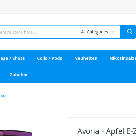
All Categories
ase / Shots
Coils / Pods
Neuheiten
Nikotinsalz
Zubehör
mix
Avoria - Apfel E-