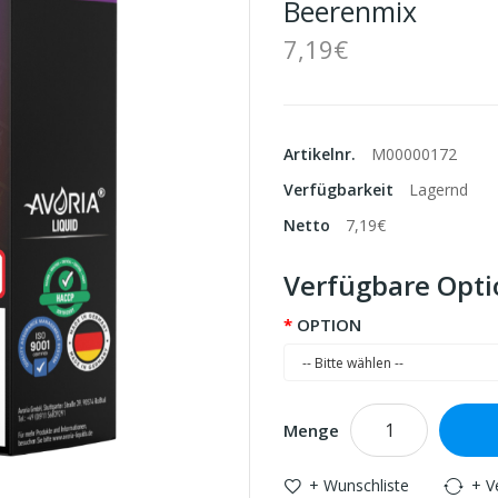
Beerenmix
7,19€
Artikelnr.
M00000172
Verfügbarkeit
Lagernd
Netto
7,19€
Verfügbare Opt
OPTION
Menge
+ Wunschliste
+ V