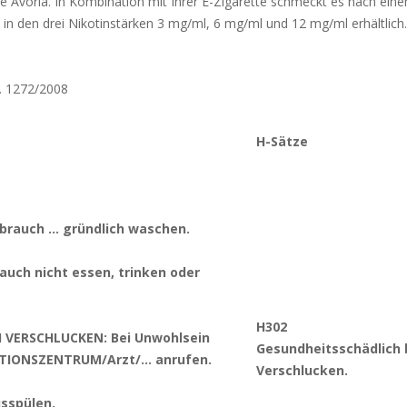
ke Avoria. In Kombination mit Ihrer E-Zigarette schmeckt es nach ein
ist in den drei Nikotinstärken 3 mg/ml, 6 mg/ml und 12 mg/ml erhältlich.
. 1272/2008
H-Sätze
brauch … gründlich waschen.
auch nicht essen, trinken oder
H302
I VERSCHLUCKEN: Bei Unwohlsein
Gesundheitsschädlich 
TIONSZENTRUM/Arzt/… anrufen.
Verschlucken.
sspülen.