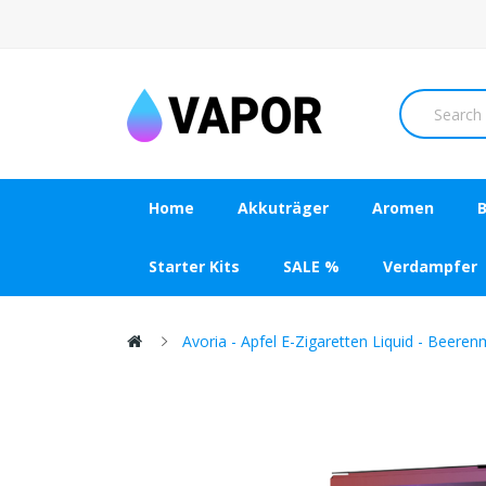
Home
Akkuträger
Aromen
B
Starter Kits
SALE %
Verdampfer
Avoria - Apfel E-Zigaretten Liquid - Beeren