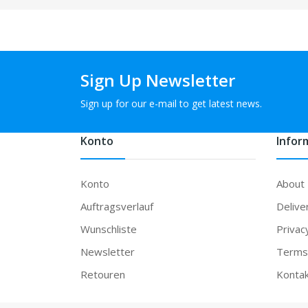
Sign Up Newsletter
Sign up for our e-mail to get latest news.
Konto
Infor
Konto
About
Auftragsverlauf
Delive
Wunschliste
Privac
Newsletter
Terms 
Retouren
Konta