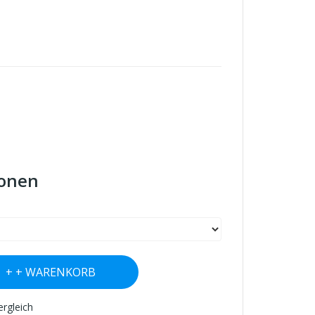
ionen
+ WARENKORB
ergleich