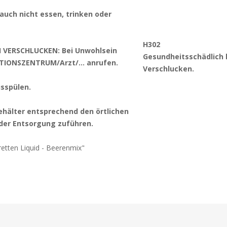
auch nicht essen, trinken oder
H302
I VERSCHLUCKEN: Bei Unwohlsein
Gesundheitsschädlich 
TIONSZENTRUM/Arzt/… anrufen.
Verschlucken.
sspülen.
ehälter entsprechend den örtlichen
 der Entsorgung zuführen.
retten Liquid - Beerenmix"