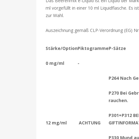
Das Beerenmix e-Liquid ist ein Liquid der Mar
ml vorgefüllt in einer 10 ml Liquidflasche. Es 
zur Wahl.
Auszeichnung gemäß CLP-Verordnung (EG) Nr
Stärke/Option
Piktogramme
P-Sätze
0 mg/ml
-
P264 Nach Ge
P270 Bei Gebr
rauchen.
P301+P312 BE
12 mg/ml
ACHTUNG
GIFTINFORMA
P330 Mund au