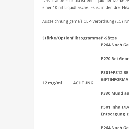
Das Traube e-Liquid ist ein Liquid der Marke A
einer 10 ml Liquidflasche. Es ist in den drei N
Auszeichnung gemäß CLP-Verordnung (EG) Nr
Stärke/Option
Piktogramme
P-Sätze
P264 Nach Ge
P270 Bei Gebr
P301+P312 BE
GIFTINFORMA
12 mg/ml
ACHTUNG
P330 Mund au
P501 Inhalt/B
Entsorgung z
P264 Nach Ge