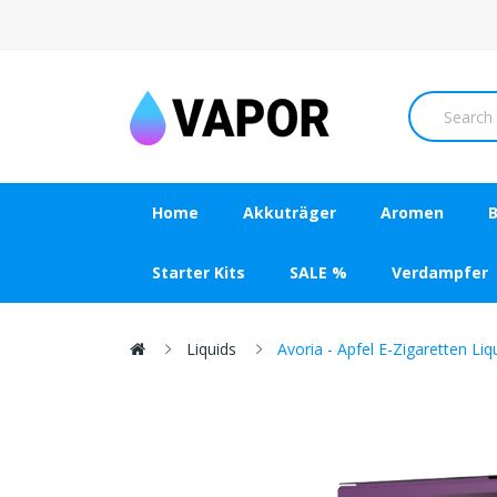
Home
Akkuträger
Aromen
B
Starter Kits
SALE %
Verdampfer
Liquids
Avoria - Apfel E-Zigaretten Liq