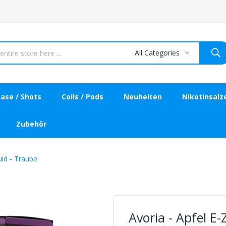
All Categories
ase / Shots
Coils / Pods
Neuheiten
Nikotinsalz
Zubehör
uid - Traube
Avoria - Apfel E-