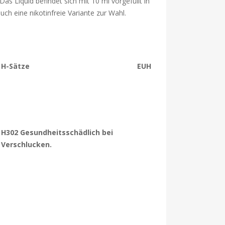
as Liquid befindet sich mit 10 ml vorgefüllt in
uch eine nikotinfreie Variante zur Wahl.
H-Sätze
EUH
H302 Gesundheitsschädlich bei
Verschlucken.