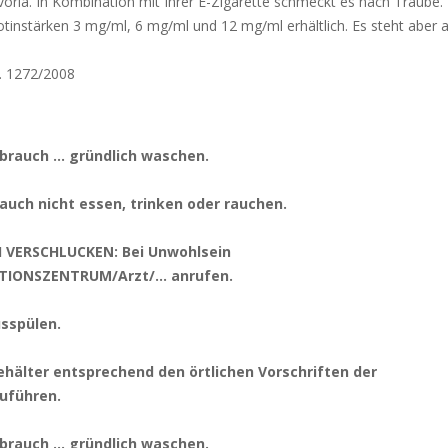
voria. In Kombination mit Ihrer E-Zigarette schmeckt es nach Traube. D
ikotinstärken 3 mg/ml, 6 mg/ml und 12 mg/ml erhältlich. Es steht aber a
. 1272/2008
brauch … gründlich waschen.
auch nicht essen, trinken oder rauchen.
I VERSCHLUCKEN: Bei Unwohlsein
TIONSZENTRUM/Arzt/… anrufen.
sspülen.
ehälter entsprechend den örtlichen Vorschriften der
uführen.
brauch … gründlich waschen.