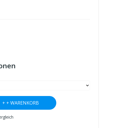
ionen
+ WARENKORB
ergleich